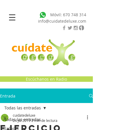
Móvil:
670 748 314
info@cuidatedeluxe.com
Escúchanos en Radio
Entrada
Todas las entradas
cuidatedeluxe
Todas las entradas
24 jul 2019
2 min de lectura
EJERCICIO
Salud